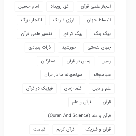
اعجاز علمی قرآن
افق رویداد
امام حسین
انبساط جهان
انرژی تاریک
انفجار بزرگ
بیگ بنگ
بیگ کرانچ
تفسیر علمی قرآن
جهان هستی
خورشید
ذرات بنیادی
زمین
زمین در قرآن
ستارگان
سیاهچاله
سیاهچاله ها در قرآن
علم و دین
فضا-زمان
فیزیک در قرآن
قرآن
قرآن و علم
قرآن و علم (Quran And Science)
قرآن و فیزیک
قرآن کریم
قیامت