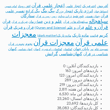
اعجاز علمی قرآن
آفرینش
اخترفیزیک
اعجاز علمی
افق رویداد
امام حسین
بیگ بنگ
انرژی تاریک
انفجار بزرگ
بیگ کرانچ
تفسیر علمی
انبساط جهان
ستارگان
قرآن
خورشید
جهان هستی
ذرات بنیادی
زمین
زمین در قرآن
سیاهچاله
علم و دین
قرآن
فضا-زمان
سیاهچاله ها در قرآن
فیزیک در قرآن
قرآن و علم
قرآن
قرآن و علم (Quran and Science)
قرآن و فیزیک
معجزات
کریم
ماده تاریک
قیامت
ماده تاریک(dark matter)
معجزات قرآن
علمی قرآن
نجوم
نجوم در قرآن
پایان جهان
کیهان
نسبیت عام
کیهان
نور
کهکشان
کهکشان راه شیری
کیهان شناسی
کیهان‌شناسی
گرانش
شناسی در قرآن
بازدیدکنندگان آنلاین:
0
بازدیدهای امروز:
163
بازدیدکنندگان امروز:
123
بازدیدهای دیروز:
289
بازدیدکنندگان دیروز:
219
بازدیدهای این هفته:
2,811
بازدیدهای این ماه:
6,530
بازدیدهای امسال:
23,260
کل بازدیدها:
23,692
کل بازدیدکنند‌گان:
38,083