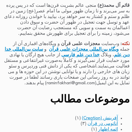
قائم آل محمد(ع)
منجی عالم بشریت قرن‌ها است که در پس پرده
به سر می‌برند و تا زمان ظهور مولی ما امام عصر(عج) زمین در
ظلم و ستم و کشتار به سر خواهد برد، بیایید با خواندن روزانه دعای
عهد و توسل جهت تعجیل در ظهور آن حضرت و سوق دادن
اعمالمان به سمت و سویی که مستعجب رضایت آن حضرت
می‌شود، زمینه را برای تعجیل برای ظهورش محقق بنماییم.
نکته
:
وب‌سایت
معجزات علمی قرآن
و وبگاه‌های اقماری آن از
جمله
وبگاه بین‌المللی معجزات علمی قرآن
و
سایت بین‌المللی خدا
دین علم
، وبلاگ
خدا دین علم فارسی
از جانب هیچ ارگان یا نهادی
مورد حمایت قرار نمی‌گیرند و کاملاً به‌صورت غیرانتفاعی و مستقل
فعالیت می‌نمایند.اشخاصی که یکی از دانش فنی وردپرس و سئو
زبان های خارجی را دارند و یا توانایی نوشتن در این حوزه ها و می
توانند در به روز رسانی این صفحات یاری رسانند لطفا در صورت
تمایل به این ایمیل(raminfakhari@gmail.com) پیام بدهند.
موضوعات مطالب
آفرینش (Creation)
(۱)
آناتومی در قرآن
(۳)
ائمه اطهار
(۱)