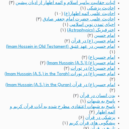
اثبات حقانیت پیامبر اسلام و ائمه اطهار از ادیان پیشین
(۳)
احادیث پزشکی
(۱)
احادیث علمی ائمه اطهار(ع)
(۱۰)
احادیث علمی حضرت امام جعفر صادق
(۳)
احیای تمدن نوین اسلامی
(۱)
اخترفیزیک (Astrophysics)
(۱)
امام حسین
(۲)
امام حسین (ع) در قرآن
(۲)
امام حسین در عهد عتیق (Imam Hossein in Old Testament)
(۱)
امام حسین(ع)
(۲)
امام حسین(ع) (Imam Hussain (A.S.))
(۲)
امام حسین(ع) در تورات
(۲)
امام حسین(ع) در تورات (Imam Hussain (A.S.) in the Torah)
(۲)
امام حسین(ع) در قرآن (Imam Hussain (A.S.) in the Quran)
(۲)
بدن انسان در قرآن
(۲)
پاسخ به شبهات
(۱)
پاسخ به شبهات اعتقادی مطرح شده به آیات قرآن کریم و
ائمه اطهار
(۲)
پزشکی در قرآن
(۶)
پیشگویی های قرآن کریم
(۱)
تاریخ در قرآن
(۷)