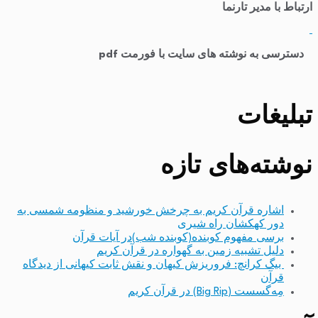
ارتباط با مدیر تارنما
​
دسترسی به نوشته های سایت با فورمت pdf
تبلیغات
نوشته‌های تازه
اشاره قرآن کریم به چرخش خورشید و منظومه شمسی به
دور کهکشان راه شیری
برسی مفهوم کوبنده(کوبنده شب)در آیات قرآن
دلیل تشبیه زمین به گهواره در قرآن کریم
بیگ کرانچ: فروریزش کیهان و نقش ثابت کیهانی از دیدگاه
قرآن
مِه‌گسست (Big Rip) در قرآن کریم