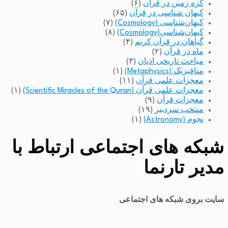
کره زمین در قرآن
(۶)
کیهان شناسی در قرآن
(۶۵)
کیهان‌شناسی (Cosmology)
(۷)
کیهان‌شناسی(Cosmology)
(۸)
گیاهان در قرآن کریم
(۴)
ماه در قرآن
(۲)
مباحث تاریخی ادیان
(۳)
متافیزیک (Metaphysics)
(۱)
معجزات علمی قرآن
(۱۱)
معجزات علمی قرآن (Scientific Miracles of the Quran)
(۱)
معجزات قرآن
(۹)
منتخب سردبیر
(۱۹)
نجوم (Astronomy)
(۱)
شبکه های اجتماعی ارتباط با
مدیر تارنما
سایت بروی شبکه های اجتماعی