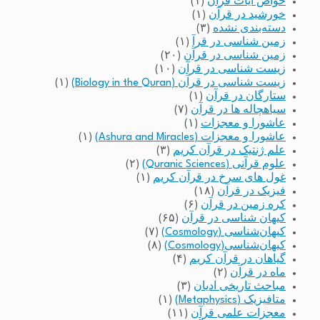
خواص آیات قرآن
(۱)
خورشید در قرآن
(۱)
دسته‌بندی نشده
(۳)
زمین شناسی در قرآ
(۱)
زمین شناسی در قرآن
(۲۰)
زیست شناسی در قرآن
(۱۰)
زیست شناسی در قرآن (Biology in the Quran)
(۱)
ستارگان در قرآن
(۱)
سیاهچاله ها در قرآن
(۷)
عاشورا و معجزات
(۱)
عاشورا و معجزات (Ashura and Miracles)
(۱)
علم ژنتیک در قرآن کریم
(۳)
علوم قرآنی (Quranic Sciences)
(۲)
غول های سرخ در قرآن کریم
(۱)
فیزیک در قرآن
(۱۸)
کره زمین در قرآن
(۶)
کیهان شناسی در قرآن
(۶۵)
کیهان‌شناسی (Cosmology)
(۷)
کیهان‌شناسی(Cosmology)
(۸)
گیاهان در قرآن کریم
(۴)
ماه در قرآن
(۲)
مباحث تاریخی ادیان
(۳)
متافیزیک (Metaphysics)
(۱)
معجزات علمی قرآن
(۱۱)