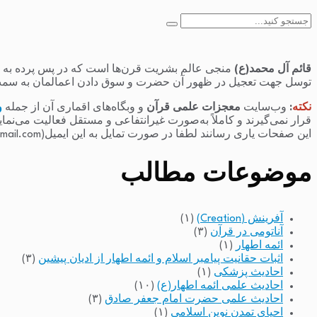
جستجو
برای:
قائم آل محمد(ع)
منجی عالم بشریت قرن‌ها است که در پس پرده به سر 
توسل جهت تعجیل در ظهور آن حضرت و سوق دادن اعمالمان به سمت
نکته
:
وب‌سایت
معجزات علمی قرآن
و وبگاه‌های اقماری آن از جمله
و
قرار نمی‌گیرند و کاملاً به‌صورت غیرانتفاعی و مستقل فعالیت می‌نما
این صفحات یاری رسانند لطفا در صورت تمایل به این ایمیل(raminfakhari@gmail.com) پیام بدهند.
موضوعات مطالب
آفرینش (Creation)
(۱)
آناتومی در قرآن
(۳)
ائمه اطهار
(۱)
اثبات حقانیت پیامبر اسلام و ائمه اطهار از ادیان پیشین
(۳)
احادیث پزشکی
(۱)
احادیث علمی ائمه اطهار(ع)
(۱۰)
احادیث علمی حضرت امام جعفر صادق
(۳)
احیای تمدن نوین اسلامی
(۱)