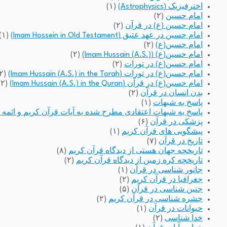
اخترفیزیک (Astrophysics)
(۱)
امام حسین
(۲)
امام حسین (ع) در قرآن
(۲)
امام حسین در عهد عتیق (Imam Hossein in Old Testament)
(۱)
امام حسین(ع)
(۲)
امام حسین(ع) (Imam Hussain (A.S.))
(۲)
امام حسین(ع) در تورات
(۲)
امام حسین(ع) در تورات (Imam Hussain (A.S.) in the Torah)
(۲)
امام حسین(ع) در قرآن (Imam Hussain (A.S.) in the Quran)
(۲)
بدن انسان در قرآن
(۲)
پاسخ به شبهات
(۱)
پاسخ به شبهات اعتقادی مطرح شده به آیات قرآن کریم و ائمه 
پزشکی در قرآن
(۶)
پیشگویی های قرآن کریم
(۱)
تاریخ در قرآن
(۷)
تاریخچه جهان هستی از دیدگاه قرآن کریم
(۸)
تاریخچه کره زمین از دیدگاه قرآن کریم
(۲)
جانور شناسی در قرآن
(۱)
جغرافیا در قرآن کریم
(۲)
جنین شناسی در قرآن
(۵)
حشره شناسی در قرآن کریم
(۲)
حیوانات در قرآن
(۱)
خدا شناسی
(۲)