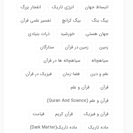
انبساط جهان
انرژی تاریک
انفجار بزرگ
بیگ بنگ
بیگ کرانچ
تفسیر علمی قرآن
جهان هستی
خورشید
ذرات بنیادی
زمین
زمین در قرآن
ستارگان
سیاهچاله
سیاهچاله ها در قرآن
علم و دین
فضا-زمان
فیزیک در قرآن
قرآن
قرآن و علم
قرآن و علم (Quran And Science)
قرآن و فیزیک
قرآن کریم
قیامت
ماده تاریک
ماده تاریک(dark Matter)