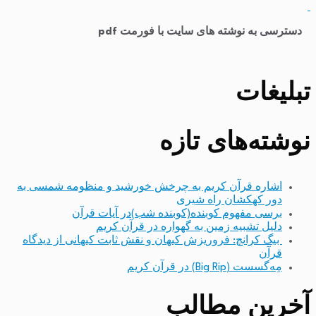
​
دسترسی به نوشته های سایت با فورمت pdf
تبلیغات
نوشته‌های تازه
اشاره قرآن کریم به چرخش خورشید و منظومه شمسی به
دور کهکشان راه شیری
برسی مفهوم کوبنده(کوبنده شب)در آیات قرآن
دلیل تشبیه زمین به گهواره در قرآن کریم
بیگ کرانچ: فروریزش کیهان و نقش ثابت کیهانی از دیدگاه
قرآن
مِه‌گسست (Big Rip) در قرآن کریم
آخرین مطالب