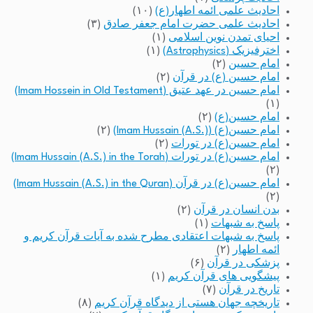
احادیث علمی ائمه اطهار(ع)
(۱۰)
احادیث علمی حضرت امام جعفر صادق
(۳)
احیای تمدن نوین اسلامی
(۱)
اخترفیزیک (Astrophysics)
(۱)
امام حسین
(۲)
امام حسین (ع) در قرآن
(۲)
امام حسین در عهد عتیق (Imam Hossein in Old Testament)
(۱)
امام حسین(ع)
(۲)
امام حسین(ع) (Imam Hussain (A.S.))
(۲)
امام حسین(ع) در تورات
(۲)
امام حسین(ع) در تورات (Imam Hussain (A.S.) in the Torah)
(۲)
امام حسین(ع) در قرآن (Imam Hussain (A.S.) in the Quran)
(۲)
بدن انسان در قرآن
(۲)
پاسخ به شبهات
(۱)
پاسخ به شبهات اعتقادی مطرح شده به آیات قرآن کریم و
ائمه اطهار
(۲)
پزشکی در قرآن
(۶)
پیشگویی های قرآن کریم
(۱)
تاریخ در قرآن
(۷)
تاریخچه جهان هستی از دیدگاه قرآن کریم
(۸)