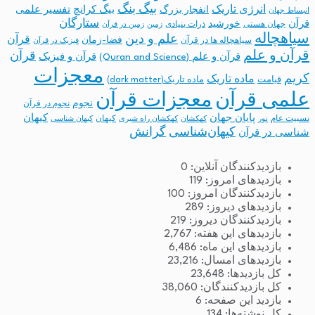
بیگ بنگ
انرژی تاریک
انفجار بزرگ
بیگ کرانچ
تفسیر علمی
انبساط جهان
ستارگان
قرآن
خورشید
جهان هستی
ذرات بنیادی
زمین
زمین در قرآن
سیاهچاله
علم و دین
قرآن
فضا-زمان
سیاهچاله ها در قرآن
فیزیک در قرآن
قرآن و علم
قرآن
قرآن و علم (Quran and Science)
قرآن و فیزیک
معجزات
کریم
ماده تاریک
قیامت
ماده تاریک(dark matter)
معجزات قرآن
علمی قرآن
نجوم
نجوم در قرآن
پایان جهان
کیهان
نسبیت عام
کیهان
نور
کهکشان
کهکشان راه شیری
کیهان شناسی
کیهان‌شناسی
گرانش
شناسی در قرآن
بازدیدکنندگان آنلاین:
0
بازدیدهای امروز:
119
بازدیدکنندگان امروز:
100
بازدیدهای دیروز:
289
بازدیدکنندگان دیروز:
219
بازدیدهای این هفته:
2,767
بازدیدهای این ماه:
6,486
بازدیدهای امسال:
23,216
کل بازدیدها:
23,648
کل بازدیدکنند‌گان:
38,060
بازدید این صفحه:
6
کل نوشته‌ها:
134