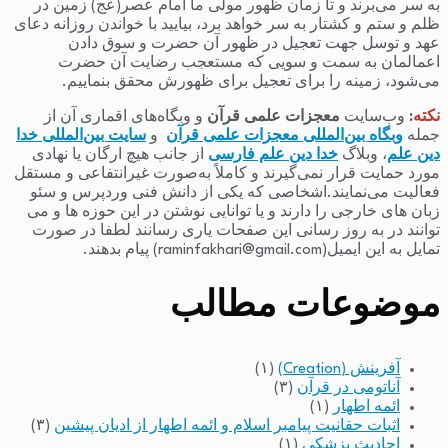
به سر می‌برند و تا زمان ظهور مولی ما امام عصر(عج) زمین در
ظلم و ستم و کشتار به سر خواهد برد، بیایید با خواندن روزانه دعای
عهد و توسل جهت تعجیل در ظهور آن حضرت و سوق دادن
اعمالمان به سمت و سویی که مستعجب رضایت آن حضرت
می‌شود، زمینه را برای تعجیل برای ظهورش محقق بنماییم.
نکته
:
وب‌سایت
معجزات علمی قرآن
و وبگاه‌های اقماری آن از
جمله
وبگاه بین‌المللی معجزات علمی قرآن
و
سایت بین‌المللی خدا
دین علم
، وبلاگ
خدا دین علم فارسی
از جانب هیچ ارگان یا نهادی
مورد حمایت قرار نمی‌گیرند و کاملاً به‌صورت غیرانتفاعی و مستقل
فعالیت می‌نمایند.اشخاصی که یکی از دانش فنی وردپرس و سئو
زبان های خارجی را دارند و یا توانایی نوشتن در این حوزه ها و می
توانند در به روز رسانی این صفحات یاری رسانند لطفا در صورت
تمایل به این ایمیل(raminfakhari@gmail.com) پیام بدهند.
موضوعات مطالب
آفرینش (Creation)
(۱)
آناتومی در قرآن
(۳)
ائمه اطهار
(۱)
اثبات حقانیت پیامبر اسلام و ائمه اطهار از ادیان پیشین
(۳)
احادیث پزشکی
(۱)