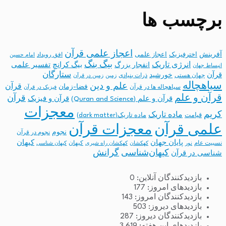
برچسب ها
اعجاز علمی قرآن
آفرینش
اخترفیزیک
اعجاز علمی
افق رویداد
امام حسین
بیگ بنگ
انرژی تاریک
انفجار بزرگ
بیگ کرانچ
تفسیر علمی
انبساط جهان
ستارگان
قرآن
خورشید
جهان هستی
ذرات بنیادی
زمین
زمین در قرآن
سیاهچاله
علم و دین
قرآن
فضا-زمان
سیاهچاله ها در قرآن
فیزیک در قرآن
قرآن و علم
قرآن
قرآن و علم (Quran and Science)
قرآن و فیزیک
معجزات
کریم
ماده تاریک
قیامت
ماده تاریک(dark matter)
معجزات قرآن
علمی قرآن
نجوم
نجوم در قرآن
پایان جهان
کیهان
نسبیت عام
کیهان
نور
کهکشان
کهکشان راه شیری
کیهان شناسی
کیهان‌شناسی
گرانش
شناسی در قرآن
بازدیدکنندگان آنلاین:
0
بازدیدهای امروز:
177
بازدیدکنندگان امروز:
143
بازدیدهای دیروز:
503
بازدیدکنندگان دیروز:
287