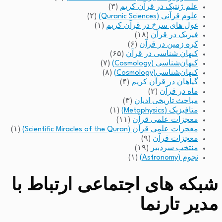
علم ژنتیک در قرآن کریم
(۳)
علوم قرآنی (Quranic Sciences)
(۲)
غول های سرخ در قرآن کریم
(۱)
فیزیک در قرآن
(۱۸)
کره زمین در قرآن
(۶)
کیهان شناسی در قرآن
(۶۵)
کیهان‌شناسی (Cosmology)
(۷)
کیهان‌شناسی(Cosmology)
(۸)
گیاهان در قرآن کریم
(۴)
ماه در قرآن
(۲)
مباحث تاریخی ادیان
(۳)
متافیزیک (Metaphysics)
(۱)
معجزات علمی قرآن
(۱۱)
معجزات علمی قرآن (Scientific Miracles of the Quran)
(۱)
معجزات قرآن
(۹)
منتخب سردبیر
(۱۹)
نجوم (Astronomy)
(۱)
شبکه های اجتماعی ارتباط با
مدیر تارنما