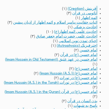
آفرینش (Creation)
(۱)
آناتومی در قرآن
(۳)
ائمه اطهار
(۱)
اثبات حقانیت پیامبر اسلام و ائمه اطهار از ادیان پیشین
(۳)
احادیث پزشکی
(۱)
احادیث علمی ائمه اطهار(ع)
(۱۰)
احادیث علمی حضرت امام جعفر صادق
(۳)
احیای تمدن نوین اسلامی
(۱)
اخترفیزیک (Astrophysics)
(۱)
امام حسین
(۲)
امام حسین (ع) در قرآن
(۲)
امام حسین در عهد عتیق (Imam Hossein in Old Testament)
(۱)
امام حسین(ع)
(۲)
امام حسین(ع) (Imam Hussain (A.S.))
(۲)
امام حسین(ع) در تورات
(۲)
امام حسین(ع) در تورات (Imam Hussain (A.S.) in the Torah)
(۲)
امام حسین(ع) در قرآن (Imam Hussain (A.S.) in the Quran)
(۲)
بدن انسان در قرآن
(۲)
پاسخ به شبهات
(۱)