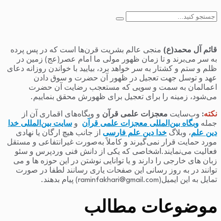
جستجو
برای:
قائم آل محمد(ع)
منجی عالم بشریت قرن‌ها است که در پس پرده
به سر می‌برند و تا زمان ظهور مولی ما امام عصر(عج) زمین در
ظلم و ستم و کشتار به سر خواهد برد، بیایید با خواندن روزانه دعای
عهد و توسل جهت تعجیل در ظهور آن حضرت و سوق دادن
اعمالمان به سمت و سویی که مستعجب رضایت آن حضرت
می‌شود، زمینه را برای تعجیل برای ظهورش محقق بنماییم.
نکته
:
وب‌سایت
معجزات علمی قرآن
و وبگاه‌های اقماری آن از
جمله
وبگاه بین‌المللی معجزات علمی قرآن
و
سایت بین‌المللی خدا
دین علم
، وبلاگ
خدا دین علم فارسی
از جانب هیچ ارگان یا نهادی
مورد حمایت قرار نمی‌گیرند و کاملاً به‌صورت غیرانتفاعی و مستقل
فعالیت می‌نمایند.اشخاصی که یکی از دانش فنی وردپرس و سئو
زبان های خارجی را دارند و یا توانایی نوشتن در این حوزه ها و می
توانند در به روز رسانی این صفحات یاری رسانند لطفا در صورت
تمایل به این ایمیل(raminfakhari@gmail.com) پیام بدهند.
موضوعات مطالب