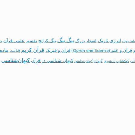
بیگ بنگ
انرژی تاریک
انفجار بزرگ
بیگ کرانچ
تفسیر علمی قرآن
جه
ساط جهان
قرآن کریم
ماده 
قرآن و علم (Quran and Science)
قرآن و فیزیک
قیامت
کیهان‌شناسی
کیهان شناسی در قرآن
کیهان
ان
کهکشان راه شیری
کیهان شناسی