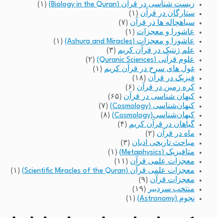
زیست شناسی در قرآن (Biology in the Quran)
(۱)
ستارگان در قرآن
(۱)
سیاهچاله ها در قرآن
(۷)
عاشورا و معجزات
(۱)
عاشورا و معجزات (Ashura and Miracles)
(۱)
علم ژنتیک در قرآن کریم
(۳)
علوم قرآنی (Quranic Sciences)
(۲)
غول های سرخ در قرآن کریم
(۱)
فیزیک در قرآن
(۱۸)
کره زمین در قرآن
(۶)
کیهان شناسی در قرآن
(۶۵)
کیهان‌شناسی (Cosmology)
(۷)
کیهان‌شناسی(Cosmology)
(۸)
گیاهان در قرآن کریم
(۴)
ماه در قرآن
(۲)
مباحث تاریخی ادیان
(۳)
متافیزیک (Metaphysics)
(۱)
معجزات علمی قرآن
(۱۱)
معجزات علمی قرآن (Scientific Miracles of the Quran)
(۱)
معجزات قرآن
(۹)
منتخب سردبیر
(۱۹)
نجوم (Astronomy)
(۱)