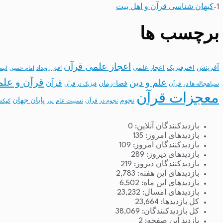
1-
کیهان شناسی قرآن و اهل بیت
برچسب ها
اعجاز علمی قرآن
آفرینش
اخترفیزیک
اعجاز علمی
افق رویداد
امام حسین
انب
قرآن و علم
علم و دین
قرآن
فضا-زمان
سیاهچاله ها در قرآن
فیزیک در قرآن
معجزات قرآن
نجوم
پایان جهان
نجوم در قرآن
نسبیت عام
نور
کهکش
بازدیدکنندگان آنلاین:
0
بازدیدهای امروز:
135
بازدیدکنندگان امروز:
109
بازدیدهای دیروز:
289
بازدیدکنندگان دیروز:
219
بازدیدهای این هفته:
2,783
بازدیدهای این ماه:
6,502
بازدیدهای امسال:
23,232
کل بازدیدها:
23,664
کل بازدیدکنند‌گان:
38,069
بازدید این صفحه:
2