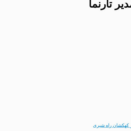
یر تارنما
 کهکشان راه شیری