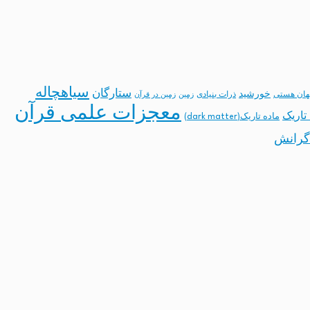
سیاهچاله
ستارگان
خورشید
ان هستی
ذرات بنیادی
زمین
زمین در قرآن
معجزات علمی قرآن
تاریک
ماده تاریک(dark matter)
گرانش