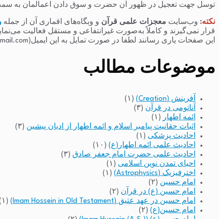
توسل جهت تعجیل در ظهور آن حضرت و سوق دادن اعمالمان به سمت
نکته
:
وب‌سایت
معجزات علمی قرآن
و وبگاه‌های اقماری آن از جمله
و
قرار نمی‌گیرند و کاملاً به‌صورت غیرانتفاعی و مستقل فعالیت می‌نما
این صفحات یاری رسانند لطفا در صورت تمایل به این ایمیل(raminfakhari@gmail.com) پیام بدهند.
موضوعات مطالب
آفرینش (Creation)
(۱)
آناتومی در قرآن
(۳)
ائمه اطهار
(۱)
اثبات حقانیت پیامبر اسلام و ائمه اطهار از ادیان پیشین
(۳)
احادیث پزشکی
(۱)
احادیث علمی ائمه اطهار(ع)
(۱۰)
احادیث علمی حضرت امام جعفر صادق
(۳)
احیای تمدن نوین اسلامی
(۱)
اخترفیزیک (Astrophysics)
(۱)
امام حسین
(۲)
امام حسین (ع) در قرآن
(۲)
امام حسین در عهد عتیق (Imam Hossein in Old Testament)
(۱)
امام حسین(ع)
(۲)