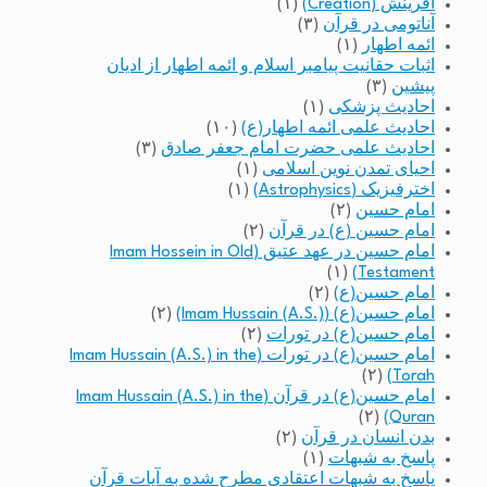
آفرینش (Creation)
(۱)
آناتومی در قرآن
(۳)
ائمه اطهار
(۱)
اثبات حقانیت پیامبر اسلام و ائمه اطهار از ادیان
پیشین
(۳)
احادیث پزشکی
(۱)
احادیث علمی ائمه اطهار(ع)
(۱۰)
احادیث علمی حضرت امام جعفر صادق
(۳)
احیای تمدن نوین اسلامی
(۱)
اخترفیزیک (Astrophysics)
(۱)
امام حسین
(۲)
امام حسین (ع) در قرآن
(۲)
امام حسین در عهد عتیق (Imam Hossein in Old
(۱)
Testament)
امام حسین(ع)
(۲)
امام حسین(ع) (Imam Hussain (A.S.))
(۲)
امام حسین(ع) در تورات
(۲)
امام حسین(ع) در تورات (Imam Hussain (A.S.) in the
(۲)
Torah)
امام حسین(ع) در قرآن (Imam Hussain (A.S.) in the
(۲)
Quran)
بدن انسان در قرآن
(۲)
پاسخ به شبهات
(۱)
پاسخ به شبهات اعتقادی مطرح شده به آیات قرآن