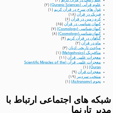
علم ژنتیک در قرآن کریم
(۳)
علوم قرآنی (Quranic Sciences)
(۲)
غول های سرخ در قرآن کریم
(۱)
فیزیک در قرآن
(۱۸)
کره زمین در قرآن
(۶)
کیهان شناسی در قرآن
(۶۵)
کیهان‌شناسی (Cosmology)
(۷)
کیهان‌شناسی(Cosmology)
(۸)
گیاهان در قرآن کریم
(۴)
ماه در قرآن
(۲)
مباحث تاریخی ادیان
(۳)
متافیزیک (Metaphysics)
(۱)
معجزات علمی قرآن
(۱۱)
معجزات علمی قرآن (Scientific Miracles of the
(۱)
Quran)
معجزات قرآن
(۹)
منتخب سردبیر
(۱۹)
نجوم (Astronomy)
(۱)
شبکه های اجتماعی ارتباط با
مدیر تارنما