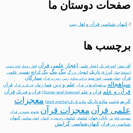
صفحات دوستان ما
1-
کیهان شناسی قرآن و اهل بیت
برچسب ها
اعجاز علمی قرآن
آفرینش
اخترفیزیک
اعجاز علمی
افق رویداد
امام حسین
بیگ بنگ
انرژی تاریک
انفجار بزرگ
بیگ کرانچ
تفسیر علمی
انبساط جهان
ستارگان
قرآن
خورشید
جهان هستی
ذرات بنیادی
زمین
زمین در قرآن
سیاهچاله
علم و دین
قرآن
فضا-زمان
سیاهچاله ها در قرآن
فیزیک در قرآن
قرآن و علم
قرآن
قرآن و علم (Quran and Science)
قرآن و فیزیک
معجزات
کریم
ماده تاریک
قیامت
ماده تاریک(dark matter)
معجزات قرآن
علمی قرآن
نجوم
نجوم در قرآن
پایان جهان
کیهان
نسبیت عام
کیهان
نور
کهکشان
کهکشان راه شیری
کیهان شناسی
کیهان‌شناسی
گرانش
شناسی در قرآن