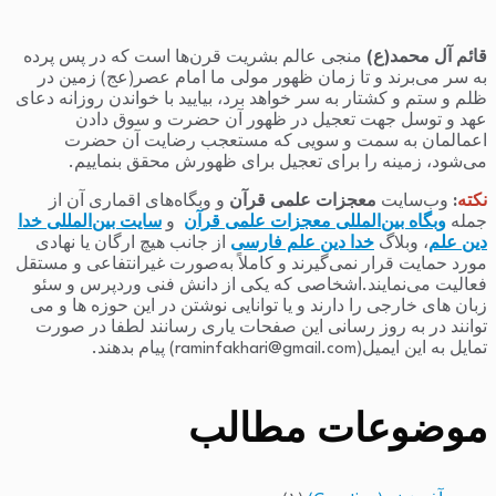
قائم آل محمد(ع)
منجی عالم بشریت قرن‌ها است که در پس پرده
به سر می‌برند و تا زمان ظهور مولی ما امام عصر(عج) زمین در
ظلم و ستم و کشتار به سر خواهد برد، بیایید با خواندن روزانه دعای
عهد و توسل جهت تعجیل در ظهور آن حضرت و سوق دادن
اعمالمان به سمت و سویی که مستعجب رضایت آن حضرت
می‌شود، زمینه را برای تعجیل برای ظهورش محقق بنماییم.
نکته
:
وب‌سایت
معجزات علمی قرآن
و وبگاه‌های اقماری آن از
جمله
وبگاه بین‌المللی معجزات علمی قرآن
و
سایت بین‌المللی خدا
دین علم
، وبلاگ
خدا دین علم فارسی
از جانب هیچ ارگان یا نهادی
مورد حمایت قرار نمی‌گیرند و کاملاً به‌صورت غیرانتفاعی و مستقل
فعالیت می‌نمایند.اشخاصی که یکی از دانش فنی وردپرس و سئو
زبان های خارجی را دارند و یا توانایی نوشتن در این حوزه ها و می
توانند در به روز رسانی این صفحات یاری رسانند لطفا در صورت
تمایل به این ایمیل(raminfakhari@gmail.com) پیام بدهند.
موضوعات مطالب