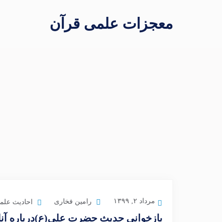
معجزات علمی قرآن
مرداد ۲, ۱۳۹۹
رامین فخاری
احادیث علمی
بازخوانی حدیث حضرت علی(ع)درباره آن