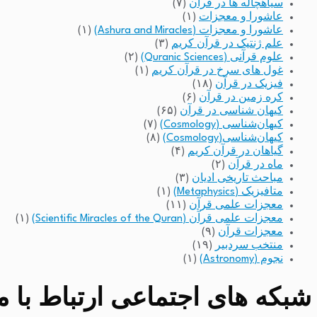
سیاهچاله ها در قرآن
(۷)
عاشورا و معجزات
(۱)
عاشورا و معجزات (Ashura and Miracles)
(۱)
علم ژنتیک در قرآن کریم
(۳)
علوم قرآنی (Quranic Sciences)
(۲)
غول های سرخ در قرآن کریم
(۱)
فیزیک در قرآن
(۱۸)
کره زمین در قرآن
(۶)
کیهان شناسی در قرآن
(۶۵)
کیهان‌شناسی (Cosmology)
(۷)
کیهان‌شناسی(Cosmology)
(۸)
گیاهان در قرآن کریم
(۴)
ماه در قرآن
(۲)
مباحث تاریخی ادیان
(۳)
متافیزیک (Metaphysics)
(۱)
معجزات علمی قرآن
(۱۱)
معجزات علمی قرآن (Scientific Miracles of the Quran)
(۱)
معجزات قرآن
(۹)
منتخب سردبیر
(۱۹)
نجوم (Astronomy)
(۱)
شبکه های اجتماعی ارتباط با مد