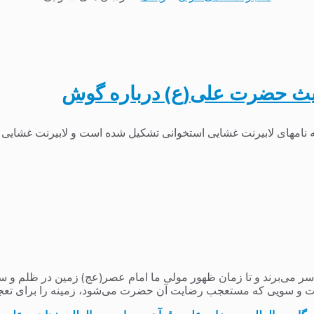
حدیث حضرت علی(ع) درباره گوش
امهای لابیرنت غشایی استخوانی تشکیل شده است و لابیرنت غشایی ا
می‌برند و تا زمان ظهور مولی ما امام عصر(عج) زمین در ظلم و ستم و
 و سویی که مستعجب رضایت آن حضرت می‌شود، زمینه را برای تعج