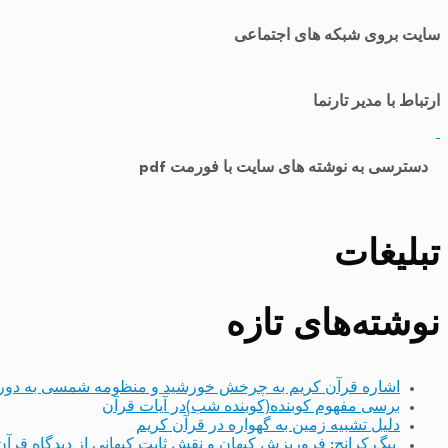
سایت بروی شبکه های اجتماعی
ارتباط با مدیر تارنما
​
دسترسی به نوشته های سایت با فورمت pdf
تبلیغات
نوشته‌های تازه
اشاره قرآن کریم به چرخش خورشید و منظومه شمسی به دور
برسی مفهوم کوبنده(کوبنده شب)در آیات قرآن
دلیل تشبیه زمین به گهواره در قرآن کریم
بیگ کرانچ: فروریزش کیهان و نقش ثابت کیهانی از دیدگاه قرآن