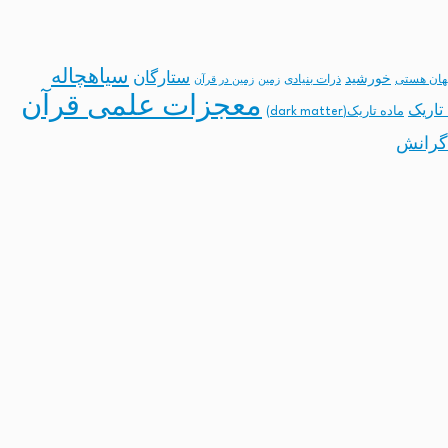
سیاهچاله
ستارگان
خورشید
ان هستی
ذرات بنیادی
زمین
زمین در قرآن
معجزات علمی قرآن
تاریک
ماده تاریک(dark matter)
گرانش