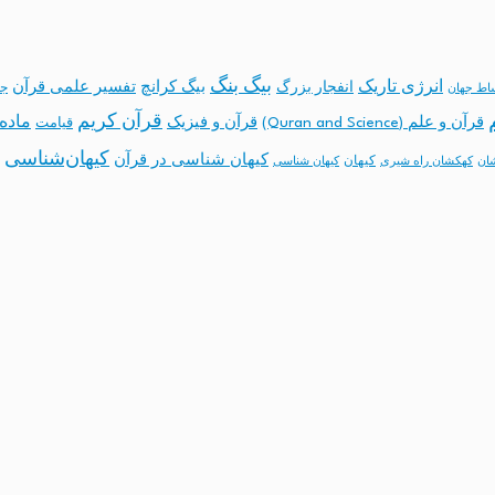
بیگ بنگ
انرژی تاریک
انفجار بزرگ
بیگ کرانچ
تفسیر علمی قرآن
جه
ساط جهان
قرآن کریم
ماده 
قرآن و علم (Quran and Science)
قرآن و فیزیک
قیامت
کیهان‌شناسی
کیهان شناسی در قرآن
کیهان
ان
کهکشان راه شیری
کیهان شناسی