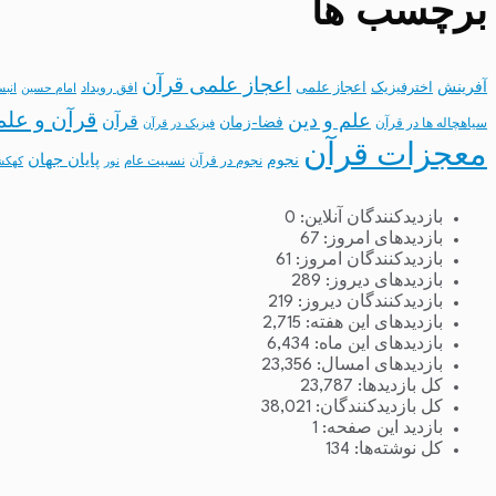
برچسب ها
اعجاز علمی قرآن
آفرینش
اخترفیزیک
اعجاز علمی
افق رویداد
امام حسین
انب
قرآن و علم
علم و دین
قرآن
فضا-زمان
سیاهچاله ها در قرآن
فیزیک در قرآن
معجزات قرآن
نجوم
پایان جهان
نجوم در قرآن
نسبیت عام
نور
کهکش
بازدیدکنندگان آنلاین:
0
بازدیدهای امروز:
67
بازدیدکنندگان امروز:
61
بازدیدهای دیروز:
289
بازدیدکنندگان دیروز:
219
بازدیدهای این هفته:
2,715
بازدیدهای این ماه:
6,434
بازدیدهای امسال:
23,356
کل بازدیدها:
23,787
کل بازدیدکنند‌گان:
38,021
بازدید این صفحه:
1
کل نوشته‌ها:
134