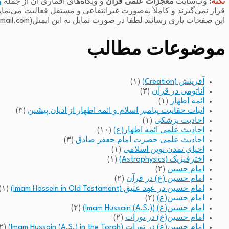
نکته
:
وب‌سایت
معجزات علمی قرآن
و وبگاه‌های اقماری آن از جمله
و
قرار نمی‌گیرند و کاملاً به‌صورت غیرانتفاعی و مستقل فعالیت می‌نما
این صفحات یاری رسانند لطفا در صورت تمایل به این ایمیل(raminfakhari@gmail.com) پیام بدهند.
موضوعات مطالب
آفرینش (Creation)
(۱)
آناتومی در قرآن
(۳)
ائمه اطهار
(۱)
اثبات حقانیت پیامبر اسلام و ائمه اطهار از ادیان پیشین
(۳)
احادیث پزشکی
(۱)
احادیث علمی ائمه اطهار(ع)
(۱۰)
احادیث علمی حضرت امام جعفر صادق
(۳)
احیای تمدن نوین اسلامی
(۱)
اخترفیزیک (Astrophysics)
(۱)
امام حسین
(۲)
امام حسین (ع) در قرآن
(۲)
امام حسین در عهد عتیق (Imam Hossein in Old Testament)
(۱)
امام حسین(ع)
(۲)
امام حسین(ع) (Imam Hussain (A.S.))
(۲)
امام حسین(ع) در تورات
(۲)
امام حسین(ع) در تورات (Imam Hussain (A.S.) in the Torah)
(۲)