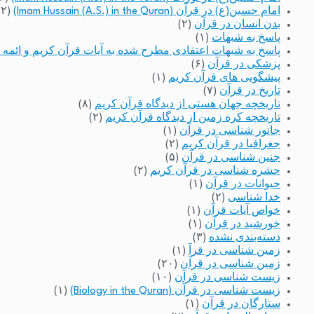
امام حسین(ع) در قرآن (Imam Hussain (A.S.) in the Quran)
(۲)
بدن انسان در قرآن
(۲)
پاسخ به شبهات
(۱)
پاسخ به شبهات اعتقادی مطرح شده به آیات قرآن کریم و ائمه 
پزشکی در قرآن
(۶)
پیشگویی های قرآن کریم
(۱)
تاریخ در قرآن
(۷)
تاریخچه جهان هستی از دیدگاه قرآن کریم
(۸)
تاریخچه کره زمین از دیدگاه قرآن کریم
(۲)
جانور شناسی در قرآن
(۱)
جغرافیا در قرآن کریم
(۲)
جنین شناسی در قرآن
(۵)
حشره شناسی در قرآن کریم
(۲)
حیوانات در قرآن
(۱)
خدا شناسی
(۲)
خواص آیات قرآن
(۱)
خورشید در قرآن
(۱)
دسته‌بندی نشده
(۳)
زمین شناسی در قرآ
(۱)
زمین شناسی در قرآن
(۲۰)
زیست شناسی در قرآن
(۱۰)
زیست شناسی در قرآن (Biology in the Quran)
(۱)
ستارگان در قرآن
(۱)