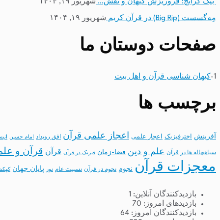
بیگ کرانچ: فروریزش کیهان و نقش…
شهریور ۱۹, ۱۴۰۴
مِه‌گسست (Big Rip) در قرآن کریم
شهریور ۱۹, ۱۴۰۴
صفحات دوستان ما
1-
کیهان شناسی قرآن و اهل بیت
برچسب ها
اعجاز علمی قرآن
آفرینش
اخترفیزیک
اعجاز علمی
افق رویداد
امام حسین
انب
قرآن و علم
علم و دین
قرآن
فضا-زمان
سیاهچاله ها در قرآن
فیزیک در قرآن
معجزات قرآن
نجوم
پایان جهان
نجوم در قرآن
نسبیت عام
نور
کهکش
بازدیدکنندگان آنلاین:
1
بازدیدهای امروز:
70
بازدیدکنندگان امروز:
64