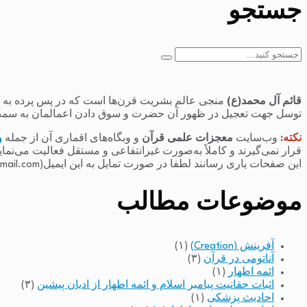
جستجو
جستجو
برای:
قائم آل محمد(ع)
منجی عالم بشریت قرن‌ها است که در پس پرده به سر 
توسل جهت تعجیل در ظهور آن حضرت و سوق دادن اعمالمان به سمت
نکته
:
وب‌سایت
معجزات علمی قرآن
و وبگاه‌های اقماری آن از جمله
و
قرار نمی‌گیرند و کاملاً به‌صورت غیرانتفاعی و مستقل فعالیت می‌نما
این صفحات یاری رسانند لطفا در صورت تمایل به این ایمیل(raminfakhari@gmail.com) پیام بدهند.
موضوعات مطالب
آفرینش (Creation)
(۱)
آناتومی در قرآن
(۳)
ائمه اطهار
(۱)
اثبات حقانیت پیامبر اسلام و ائمه اطهار از ادیان پیشین
(۳)
احادیث پزشکی
(۱)