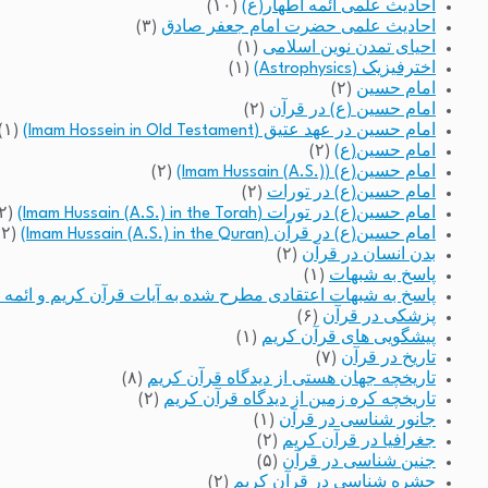
احادیث علمی ائمه اطهار(ع)
(۱۰)
احادیث علمی حضرت امام جعفر صادق
(۳)
احیای تمدن نوین اسلامی
(۱)
اخترفیزیک (Astrophysics)
(۱)
امام حسین
(۲)
امام حسین (ع) در قرآن
(۲)
امام حسین در عهد عتیق (Imam Hossein in Old Testament)
(۱)
امام حسین(ع)
(۲)
امام حسین(ع) (Imam Hussain (A.S.))
(۲)
امام حسین(ع) در تورات
(۲)
امام حسین(ع) در تورات (Imam Hussain (A.S.) in the Torah)
(۲)
امام حسین(ع) در قرآن (Imam Hussain (A.S.) in the Quran)
(۲)
بدن انسان در قرآن
(۲)
پاسخ به شبهات
(۱)
پاسخ به شبهات اعتقادی مطرح شده به آیات قرآن کریم و ائمه 
پزشکی در قرآن
(۶)
پیشگویی های قرآن کریم
(۱)
تاریخ در قرآن
(۷)
تاریخچه جهان هستی از دیدگاه قرآن کریم
(۸)
تاریخچه کره زمین از دیدگاه قرآن کریم
(۲)
جانور شناسی در قرآن
(۱)
جغرافیا در قرآن کریم
(۲)
جنین شناسی در قرآن
(۵)
حشره شناسی در قرآن کریم
(۲)