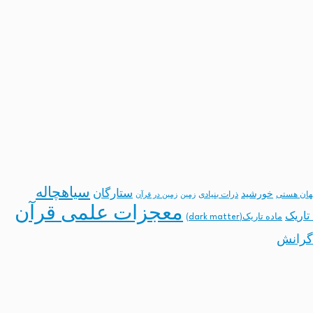
سیاهچاله
ستارگان
خورشید
ان هستی
ذرات بنیادی
زمین
زمین در قرآن
معجزات علمی قرآن
تاریک
ماده تاریک(dark matter)
گرانش