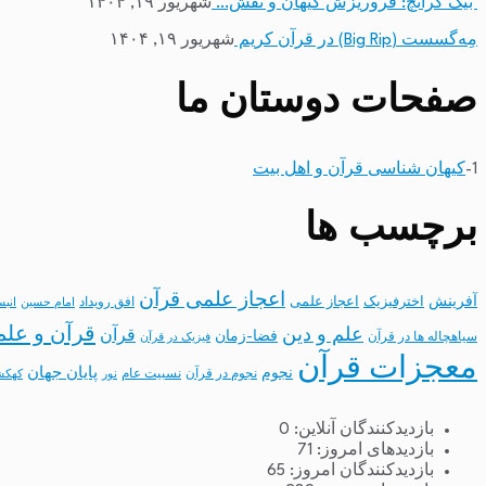
بیگ کرانچ: فروریزش کیهان و نقش…
شهریور ۱۹, ۱۴۰۴
مِه‌گسست (Big Rip) در قرآن کریم
شهریور ۱۹, ۱۴۰۴
صفحات دوستان ما
1-
کیهان شناسی قرآن و اهل بیت
برچسب ها
اعجاز علمی قرآن
آفرینش
اخترفیزیک
اعجاز علمی
افق رویداد
امام حسین
انب
قرآن و علم
علم و دین
قرآن
فضا-زمان
سیاهچاله ها در قرآن
فیزیک در قرآن
معجزات قرآن
نجوم
پایان جهان
نجوم در قرآن
نسبیت عام
نور
کهکش
بازدیدکنندگان آنلاین:
0
بازدیدهای امروز:
71
بازدیدکنندگان امروز:
65