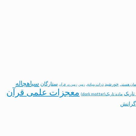
سیاهچاله
ستارگان
خورشید
ان هستی
ذرات بنیادی
زمین
زمین در قرآن
معجزات علمی قرآن
تاریک
ماده تاریک(dark matter)
گرانش