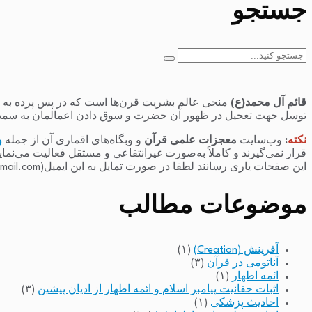
جستجو
جستجو
برای:
قائم آل محمد(ع)
منجی عالم بشریت قرن‌ها است که در پس پرده به سر 
توسل جهت تعجیل در ظهور آن حضرت و سوق دادن اعمالمان به سمت
نکته
:
وب‌سایت
معجزات علمی قرآن
و وبگاه‌های اقماری آن از جمله
و
قرار نمی‌گیرند و کاملاً به‌صورت غیرانتفاعی و مستقل فعالیت می‌نما
این صفحات یاری رسانند لطفا در صورت تمایل به این ایمیل(raminfakhari@gmail.com) پیام بدهند.
موضوعات مطالب
آفرینش (Creation)
(۱)
آناتومی در قرآن
(۳)
ائمه اطهار
(۱)
اثبات حقانیت پیامبر اسلام و ائمه اطهار از ادیان پیشین
(۳)
احادیث پزشکی
(۱)