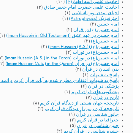
احادیث علمی ائمه اطهار(ع)
(۱۰)
احادیث علمی حضرت امام جعفر صادق
(۳)
احیای تمدن نوین اسلامی
(۱)
اخترفیزیک (Astrophysics)
(۱)
امام حسین
(۲)
امام حسین (ع) در قرآن
(۲)
امام حسین در عهد عتیق (Imam Hossein in Old Testament)
(۱)
امام حسین(ع)
(۲)
امام حسین(ع) (Imam Hussain (A.S.))
(۲)
امام حسین(ع) در تورات
(۲)
امام حسین(ع) در تورات (Imam Hussain (A.S.) in the Torah)
(۲)
امام حسین(ع) در قرآن (Imam Hussain (A.S.) in the Quran)
(۲)
بدن انسان در قرآن
(۲)
پاسخ به شبهات
(۱)
پاسخ به شبهات اعتقادی مطرح شده به آیات قرآن کریم و ائمه 
پزشکی در قرآن
(۶)
پیشگویی های قرآن کریم
(۱)
تاریخ در قرآن
(۷)
تاریخچه جهان هستی از دیدگاه قرآن کریم
(۸)
تاریخچه کره زمین از دیدگاه قرآن کریم
(۲)
جانور شناسی در قرآن
(۱)
جغرافیا در قرآن کریم
(۲)
جنین شناسی در قرآن
(۵)
حشره شناسی در قرآن کریم
(۲)