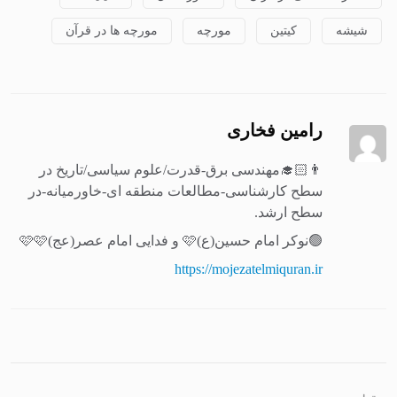
شیشه
کیتین
مورچه
مورچه ها در قرآن
رامین فخاری
👨🏻‍🎓مهندسی برق-قدرت/علوم سیاسی/تاریخ در
سطح کارشناسی-مطالعات منطقه ای-خاورمیانه-در
سطح ارشد.
🟢نوکر امام حسین(ع)🩷 و فدایی امام عصر(عج)🩷🩷
https://mojezatelmiquran.ir