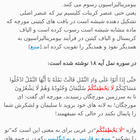
بیومرینالیزاسیون رسوم می کنند.
یعنی حتی عنصر کربنات کلیسیم نیز که عنصر اصلی
تشکیل دهنده شیشه است در بافت های کیتینی مورچه که
ماده مشابه شیشه است رسوب کرده است و الیاف
کریستال و الیاف کیتین در فرآیند بیومرینالیزاسیون به
همدیگر نفوذ و همدیگر را تقویت کرده اند.[
منبع
]
در سوره نمل آیه ۱۸ نوشته شده است:
حَتَّى إِذَا أَتَوْا عَلَى وَادِ النَّمْلِ قَالَتْ نَمْلَهٌ یَا أَیُّهَا النَّمْلُ ادْخُلُوا
مَسَاکِنَکُمْ
لَا یَحْطِمَنَّکُمْ
سُلَیْمَانُ وَجُنُودُهُ وَهُمْ لَا یَشْعُرُونَ
تا به سرزمین مورچگان رسیدند، مورچه‏ ای گفت: ای
مورچگان! به لانه‏ های خود بروید تا سلیمان و لشکرش شما
را پایمال نکنند در حالی که نمی‏فهمند!
واژه
“لَا یَحْطِمَنَّکُم
“در عربی برای به معنی این است که”تو
را نشکنند”
منبع به فارسی
و
به انگلیسی
،که در ترجمه های