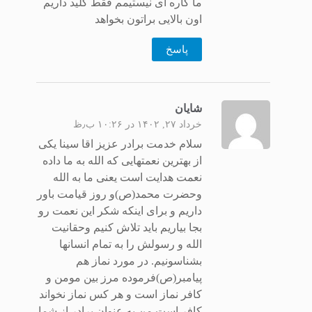
ما کاره ای نیستیمم فقط کلید داریم
اون بالایی براتون بخواهد
پاسخ
شایان
خرداد ۲۷, ۱۴۰۲ در ۱۰:۲۶ ب٫ظ
سلام خدمت برادر عزیز اقا سینا یکی
از بهترین نعمتهایی که الله به ما داده
نعمت هدایت است یعنی ما به الله
وحضرت محمد(ص)و روز قیامت باور
داریم و برای اینکه شکر این نعمت رو
بجا بیاریم باید تلاش کنیم وحقانیت
الله و رسولش را به تمام انسانها
بشناسونیم. در مورد نماز هم
پیامبر(ص)فرموده مرز بین مومن و
کافر نماز است و هر کس نماز نخواند
کافر است من به عنوان برادر از شما