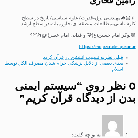
رامین فخاری
👨🏻‍🎓مهندسی برق-قدرت/علوم سیاسی/تاریخ در سطح
کارشناسی-مطالعات منطقه ای-خاورمیانه-در سطح ارشد.
🟢نوکر امام حسین(ع)🩷 و فدایی امام عصر(عج)🩷🩷
https://mojezatelmiquran.ir
قبلی
نظریه نسبیت انشتین در قرآن کریم
بعدی
بعضی از دلایل پزشکی حرام شدن مصرف الکل توسط
اسلام
0 نظر روی “
سیستم ایمنی
بدن از دیدگاه قرآن کریم
”
به تو چه
گفت: