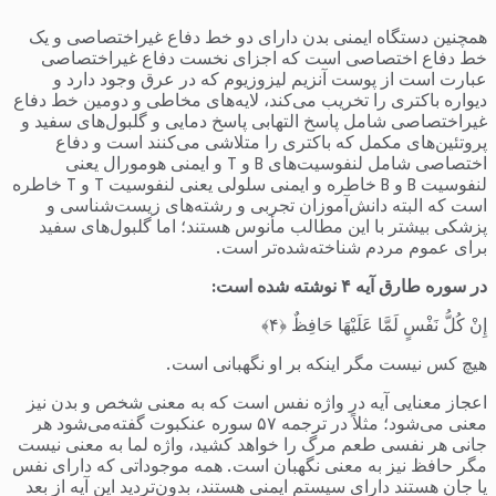
همچنین دستگاه ایمنی بدن دارای دو خط دفاع غیراختصاصی و یک
خط دفاع اختصاصی است که اجزای نخست دفاع غیراختصاصی
عبارت است از پوست آنزیم لیزوزیوم که در عرق وجود دارد و
دیواره باکتری را تخریب می‌کند، لایه‌های مخاطی و دومین خط دفاع
غیراختصاصی شامل پاسخ التهابی پاسخ دمایی و گلبول‌های سفید و
پروتئین‌های مکمل که باکتری را متلاشی می‌کنند است و دفاع
اختصاصی شامل لنفوسیت‌های B و T و ایمنی هومورال یعنی
لنفوسیت B و B خاطره و ایمنی سلولی یعنی لنفوسیت T و T خاطره
است که البته دانش‌آموزان تجربی و رشته‌های زیست‌شناسی و
پزشکی بیشتر با این مطالب مأنوس هستند؛ اما گلبول‌های سفید
برای عموم مردم شناخته‌شده‌تر است.
در سوره طارق آیه ۴ نوشته شده است
:
إِنْ کُلُّ نَفْسٍ لَمَّا عَلَیْهَا حَافِظٌ ﴿۴﴾
هیچ کس نیست مگر اینکه بر او نگهبانی است.
اعجاز معنایی آیه در واژه نفس است که به معنی شخص و بدن نیز
معنی می‌شود؛ مثلاً در ترجمه ۵۷ سوره عنکبوت گفته‌می‌شود هر
جانی هر نفسی طعم مرگ را خواهد کشید، واژه لما به معنی نیست
مگر حافظ نیز به معنی نگهبان است. همه موجوداتی که دارای نفس
یا جان هستند دارای سیستم ایمنی هستند، بدون‌تردید این آیه از بعد