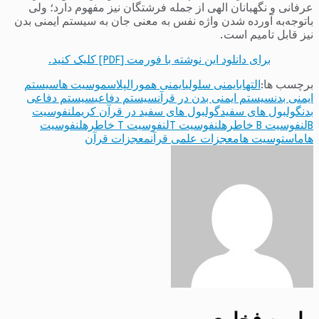
عرفانی و نگهبانان الهی از جمله فرشتگان نیز مفهوم دارد؛ ولی
باتوجه‌به آورده شدن واژه نفس به معنی جان به سیستم ایمنی بدن
نیز قابل تامیم است.
برای دانلود این نوشته با فورمت [PDF] کلیک کنید.
برچسب ها:
التهاب
ایمنی سلولی
ایمنی همورال
پلاسموسیت ها
سیستم
ایمنی بدن
سیستم ایمنی بدن در قرآن
سیستم دفاعی
سیستم دفاعی
بدن
گولبول های سفید
گولبول های سفید در قرآن کریم
لنفوسیت
B
لنفوسیت B خاطره
لنفوسیت T
لنفوسیت T خاطره
لنفوسیت
ها
ماستوسیت ها
معجزات علمی قرآن
معجزات قرآن