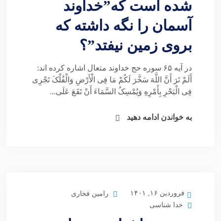
شده است که”خداوند
آسمان را نگه داشته که
بروی زمین نیفتد”؟
در آیه ۶۵ سوره حج خداوند متعال اشاره کرده اند:
أَلَمْ تَرَ أَنَّ اللَّهَ سَخَّرَ لَکُمْ مَا فِی الْأَرْضِ وَالْفُلْکَ تَجْرِی
فِی الْبَحْرِ بِأَمْرِهِ وَیُمْسِکُ السَّمَاءَ أَنْ تَقَعَ عَلَى...
به خواندن ادامه دهید
فروردین ۱۶, ۱۴۰۱
رامین فخاری
خدا شناسی