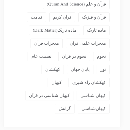
قرآن و علم (Quran And Science)
قرآن و فیزیک
قرآن کریم
قیامت
ماده تاریک
ماده تاریک(dark Matter)
معجزات علمی قرآن
معجزات قرآن
نجوم
نجوم در قرآن
نسبیت عام
نور
پایان جهان
کهکشان
کهکشان راه شیری
کیهان
کیهان شناسی
کیهان شناسی در قرآن
کیهان‌شناسی
گرانش