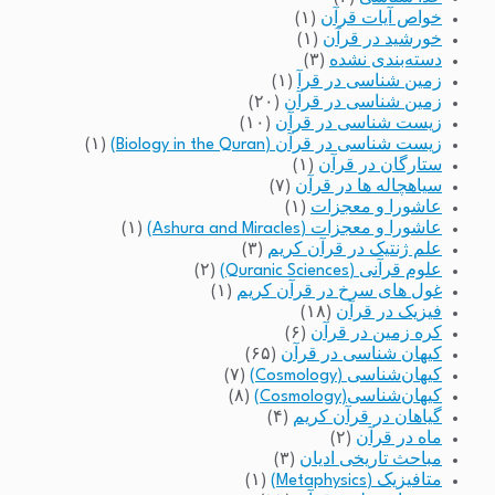
خواص آیات قرآن
(۱)
خورشید در قرآن
(۱)
دسته‌بندی نشده
(۳)
زمین شناسی در قرآ
(۱)
زمین شناسی در قرآن
(۲۰)
زیست شناسی در قرآن
(۱۰)
زیست شناسی در قرآن (Biology in the Quran)
(۱)
ستارگان در قرآن
(۱)
سیاهچاله ها در قرآن
(۷)
عاشورا و معجزات
(۱)
عاشورا و معجزات (Ashura and Miracles)
(۱)
علم ژنتیک در قرآن کریم
(۳)
علوم قرآنی (Quranic Sciences)
(۲)
غول های سرخ در قرآن کریم
(۱)
فیزیک در قرآن
(۱۸)
کره زمین در قرآن
(۶)
کیهان شناسی در قرآن
(۶۵)
کیهان‌شناسی (Cosmology)
(۷)
کیهان‌شناسی(Cosmology)
(۸)
گیاهان در قرآن کریم
(۴)
ماه در قرآن
(۲)
مباحث تاریخی ادیان
(۳)
متافیزیک (Metaphysics)
(۱)