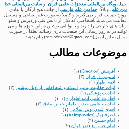
جمله
وبگاه بین‌المللی معجزات علمی قرآن
و
سایت بین‌المللی خدا
دین علم
، وبلاگ
خدا دین علم فارسی
از جانب هیچ ارگان یا نهادی
مورد حمایت قرار نمی‌گیرند و کاملاً به‌صورت غیرانتفاعی و مستقل
فعالیت می‌نمایند.اشخاصی که یکی از دانش فنی وردپرس و سئو
زبان های خارجی را دارند و یا توانایی نوشتن در این حوزه ها و می
توانند در به روز رسانی این صفحات یاری رسانند لطفا در صورت
تمایل به این ایمیل(raminfakhari@gmail.com) پیام بدهند.
موضوعات مطالب
آفرینش (Creation)
(۱)
آناتومی در قرآن
(۳)
ائمه اطهار
(۱)
اثبات حقانیت پیامبر اسلام و ائمه اطهار از ادیان پیشین
(۳)
احادیث پزشکی
(۱)
احادیث علمی ائمه اطهار(ع)
(۱۰)
احادیث علمی حضرت امام جعفر صادق
(۳)
احیای تمدن نوین اسلامی
(۱)
اخترفیزیک (Astrophysics)
(۱)
امام حسین
(۲)
امام حسین (ع) در قرآن
(۲)