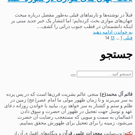
قبلاً در نوشته‌ها و تارنماهای قبلی به‌طور مفصل درباره مبحث
جهان‌های موازی بحث کرده‌ایم؛ اما انتشار یک خبر جدید مبنی بر
اینکه دانشمندان در قطب جنوب ذراتی را کشف...
به خواندن ادامه دهید
صفحه‌بندی
قبلی
1
…
13
14
نوشته‌ها
جستجو
جستجو
برای:
قائم آل محمد(ع)
منجی عالم بشریت قرن‌ها است که در پس پرده
به سر می‌برند و تا زمان ظهور مولی ما امام عصر(عج) زمین در
ظلم و ستم و کشتار به سر خواهد برد، بیایید با خواندن روزانه دعای
عهد و توسل جهت تعجیل در ظهور آن حضرت و سوق دادن
اعمالمان به سمت و سویی که مستعجب رضایت آن حضرت
می‌شود، زمینه را برای تعجیل برای ظهورش محقق بنماییم.
نکته
:
وب‌سایت
معجزات علمی قرآن
و وبگاه‌های اقماری آن از