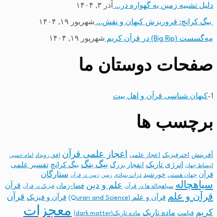
دلیل تشبیه زمین به گهواره در…
آذر ۳, ۱۴۰۴
بیگ کرانچ: فروریزش کیهان و نقش…
شهریور ۱۹, ۱۴۰۴
مِه‌گسست (Big Rip) در قرآن کریم
شهریور ۱۹, ۱۴۰۴
صفحات دوستان ما
1-
کیهان شناسی قرآن و اهل بیت
برچسب ها
اعجاز علمی قرآن
آفرینش
اخترفیزیک
اعجاز علمی
افق رویداد
امام حسین
بیگ بنگ
انرژی تاریک
انفجار بزرگ
بیگ کرانچ
تفسیر علمی
انبساط جهان
ستارگان
قرآن
خورشید
جهان هستی
ذرات بنیادی
زمین
زمین در قرآن
سیاهچاله
علم و دین
قرآن
فضا-زمان
سیاهچاله ها در قرآن
فیزیک در قرآن
قرآن و علم
قرآن
قرآن و علم (Quran and Science)
قرآن و فیزیک
معجزات
کریم
ماده تاریک
قیامت
ماده تاریک(dark matter)