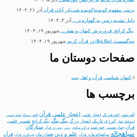
اشاره قرآن کریم به چرخش خورشید…
دی ۵, ۱۴۰۴
برسی مفهوم کوبنده(کوبنده شب)در آیات قرآن
آذر ۲۶, ۱۴۰۴
دلیل تشبیه زمین به گهواره در…
آذر ۳, ۱۴۰۴
بیگ کرانچ: فروریزش کیهان و نقش…
شهریور ۱۹, ۱۴۰۴
مِه‌گسست (Big Rip) در قرآن کریم
شهریور ۱۹, ۱۴۰۴
صفحات دوستان ما
1-
کیهان شناسی قرآن و اهل بیت
برچسب ها
اعجاز علمی قرآن
آفرینش
اخترفیزیک
اعجاز علمی
افق رویداد
امام حسین
بیگ بنگ
انرژی تاریک
انفجار بزرگ
بیگ کرانچ
تفسیر علمی
انبساط جهان
ستارگان
قرآن
خورشید
جهان هستی
ذرات بنیادی
زمین
زمین در قرآن
سیاهچاله
علم و دین
قرآن
فضا-زمان
سیاهچاله ها در قرآن
فیزیک در قرآن