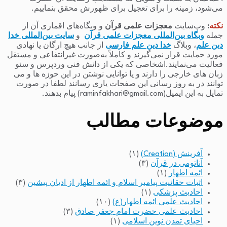
می‌شود، زمینه را برای تعجیل برای ظهورش محقق بنماییم.
نکته
:
وب‌سایت
معجزات علمی قرآن
و وبگاه‌های اقماری آن از
جمله
وبگاه بین‌المللی معجزات علمی قرآن
و
سایت بین‌المللی خدا
دین علم
، وبلاگ
خدا دین علم فارسی
از جانب هیچ ارگان یا نهادی
مورد حمایت قرار نمی‌گیرند و کاملاً به‌صورت غیرانتفاعی و مستقل
فعالیت می‌نمایند.اشخاصی که یکی از دانش فنی وردپرس و سئو
زبان های خارجی را دارند و یا توانایی نوشتن در این حوزه ها و می
توانند در به روز رسانی این صفحات یاری رسانند لطفا در صورت
تمایل به این ایمیل(raminfakhari@gmail.com) پیام بدهند.
موضوعات مطالب
آفرینش (Creation)
(۱)
آناتومی در قرآن
(۳)
ائمه اطهار
(۱)
اثبات حقانیت پیامبر اسلام و ائمه اطهار از ادیان پیشین
(۳)
احادیث پزشکی
(۱)
احادیث علمی ائمه اطهار(ع)
(۱۰)
احادیث علمی حضرت امام جعفر صادق
(۳)
احیای تمدن نوین اسلامی
(۱)