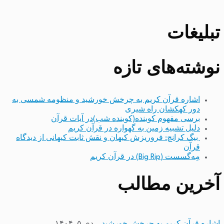
تبلیغات
نوشته‌های تازه
اشاره قرآن کریم به چرخش خورشید و منظومه شمسی به
دور کهکشان راه شیری
برسی مفهوم کوبنده(کوبنده شب)در آیات قرآن
دلیل تشبیه زمین به گهواره در قرآن کریم
بیگ کرانچ: فروریزش کیهان و نقش ثابت کیهانی از دیدگاه
قرآن
مِه‌گسست (Big Rip) در قرآن کریم
آخرین مطالب