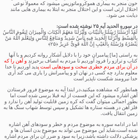
خون منجر به بیماری هموکروماتوزیس میشود که معمولا نوعی
اختلال ارثی است و این اختلال منجر به ابتلا به بیماری هایی مانند
دیابت می شود.
در سوره الحدید آیه ۲۵ نوشته شده است:
لَقَدْ أَرْسَلْنَا رُسُلَنَا بِالْبَیِّنَاتِ وَأَنْزَلْنَا مَعَهُمُ الْکِتَابَ وَالْمِیزَانَ لِیَقُومَ النَّاسُ
بِالْقِسْطِ وَأَنْزَلْنَا الْحَدِیدَ فِیهِ بَأْسٌ شَدِیدٌ وَمَنَافِعُ لِلنَّاسِ وَلِیَعْلَمَ اللَّهُ مَنْ
یَنْصُرُهُ وَرُسُلَهُ بِالْغَیْبِ إِنَّ اللَّهَ قَوِیٌّ عَزِیزٌ ﴿۲۵﴾
به راستى [ما] پیامبران خود را با دلایل آشکار روانه کردیم و با آنها
کتاب و ترازو را فرود آوردیم تا مردم به انصاف برخیزند
و آهن را که
در آن براى مردم خطرى سخت و سودهایى است پ
دید آوردیم تا خدا
معلوم بدارد چه کسى در نهان او و پیامبرانش را یارى مى ‏کند آرى
خدا نیرومند شکست ناپذیر است
همانطور که مشاهده میکنید،در ابتدا آیه به موضوع فرور فرستادن
آهن اشاره میشود که این قسمت از آیه قبلا برسی شده است اما
بطور اجمالی میتوان گفت که کره زمین قابلیت تولید آهن را ندارد و
فلز آهن در هسته ستاره ها تشکیل و سپس توسط شهاب سنگ ها به
زمین انتقال یافت.
اما در ادامه سوره به موضوع مردم و خطر و سودهای آهن اشاره
شده است،شاید این موضوع می تواند به موضوع بدن انسان ها و
پزشکی دلالت داشته باشد،زیرا به سود و ضرر آن برای مردم اشاره