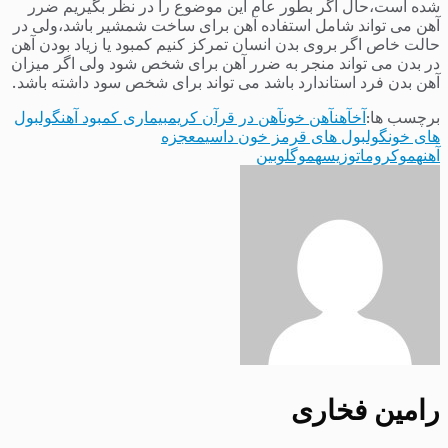
شده است،حال اگر بطور عام این موضوع را در نظر بگیریم ضرر
آهن می تواند شامل استفاده آهن برای ساخت شمشیر باشد،ولی در
حالت خاص اگر بروی بدن انسان تمرکز کنیم کمبود یا زیاد بودن آهن
در بدن می تواند منجر به ضرر آهن برای شخص شود ولی اگر میزان
آهن بدن فرد استاندارد باشد می تواند برای شخص سود داشته باشد.
برچسب ها:
آخ
آهن
آهن خون
آهن در قرآن کریم
بیماری کمبود آهن
گولبول
های خون
گولبول های قرمز خون داسی
معجزه
آهن
هموکروماتوزیس
هموگلوبین
رامین فخاری