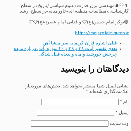
👨🏻‍🎓مهندسی برق-قدرت/علوم سیاسی/تاریخ در سطح
کارشناسی-مطالعات منطقه ای-خاورمیانه-در سطح ارشد.
🟢نوکر امام حسین(ع)🩷 و فدایی امام عصر(عج)🩷🩷
https://mojezatelmiquran.ir
قبلی
اشاره قرآن کریم به سر منشا آهن
بعدی
تفسیر آیات ۳۸ و ۳۹ و ۴۰ سوره یاس درباره پدیده
چرخش خورشید و ماه و پدیده قفل شدگی
دیدگاهتان را بنویسید
نشانی ایمیل شما منتشر نخواهد شد.
بخش‌های موردنیاز
علامت‌گذاری شده‌اند
*
نام
*
ایمیل
*
وب‌ سایت